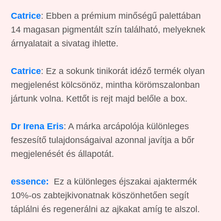
Catrice
: Ebben a prémium minőségű palettában
14 magasan pigmentált szín található, melyeknek
árnyalatait a sivatag ihlette.
Catrice
: Ez a sokunk tinikorát idéző termék olyan
megjelenést kölcsönöz, mintha körömszalonban
jártunk volna. Kettőt is rejt majd belőle a box.
Dr Irena Eris
: A márka arcápolója különleges
feszesítő tulajdonságaival azonnal javítja a bőr
megjelenését és állapotát.
essence:
Ez a különleges éjszakai ajaktermék
10%-os zabtejkivonatnak köszönhetően segít
táplálni és regenerálni az ajkakat amíg te alszol.