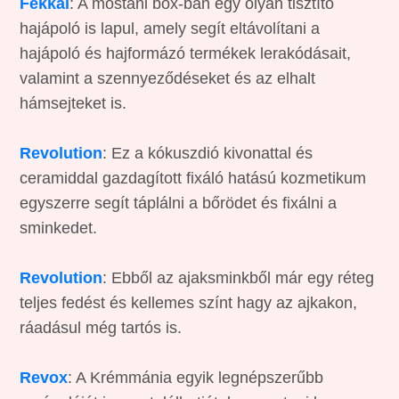
Fekkai
: A mostani box-ban egy olyan tisztító
hajápoló is lapul, amely segít eltávolítani a
hajápoló és hajformázó termékek lerakódásait,
valamint a szennyeződéseket és az elhalt
hámsejteket is.
Revolution
: Ez a kókuszdió kivonattal és
ceramiddal gazdagított fixáló hatású kozmetikum
egyszerre segít táplálni a bőrödet és fixálni a
sminkedet.
Revolution
: Ebből az ajaksminkből már egy réteg
teljes fedést és kellemes színt hagy az ajkakon,
ráadásul még tartós is.
Revox
: A Krémmánia egyik legnépszerűbb