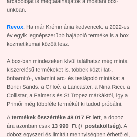
arcápolóját is megtalálhatjátok a mostani box-
unkban.
Revox
: Ha már Krémmánia kedvencek, a 2022-es
év egyik legnépszerűbb hajápoló terméke is a box
kozmetikumai között lesz.
A box-ban mindezeken kívül találhatsz még minta
kiszerelésű termékeket is, többek közt illat-,
önbarnító-, valamint arc- és testápoló mintákat a
Bondi Sands, a Chloé, a Lancaster, a Nina Ricci, a
Collistar, a Palmer's és St.Tropez márkáktól, így a
Primőr még többféle termékét ki tudod próbálni.
A
termékek összértéke 48 017 Ft lett
, a doboz
ára azonban csak
13 990 Ft (+ postaköltség)
. A
doboz egyszeri és limitált mennyiségben érhető el,